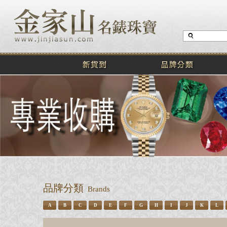
品牌分類
Brands
A
B
C
D
E
F
G
H
I
J
K
L