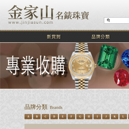
品牌分類
Brands
A
B
C
D
E
F
G
H
I
J
K
L